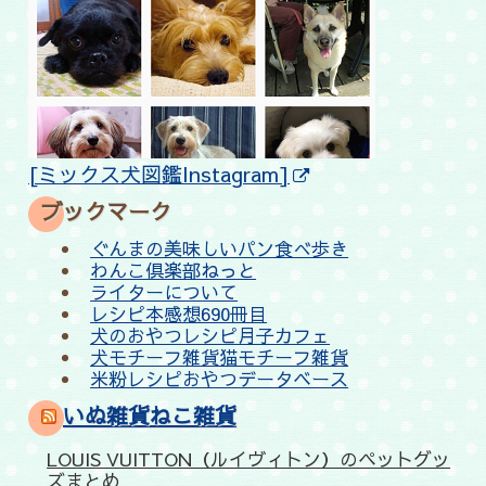
[ミックス犬図鑑Instagram]
ブックマーク
ぐんまの美味しいパン食べ歩き
わんこ倶楽部ねっと
ライターについて
レシピ本感想690冊目
犬のおやつレシピ月子カフェ
犬モチーフ雑貨猫モチーフ雑貨
米粉レシピおやつデータベース
いぬ雑貨ねこ雑貨
LOUIS VUITTON（ルイヴィトン）のペットグッ
ズまとめ