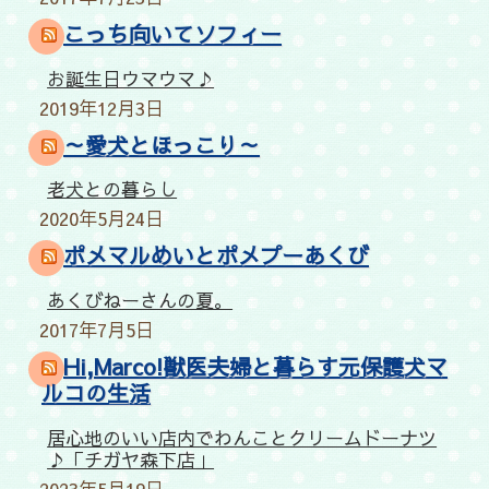
こっち向いてソフィー
お誕生日ウマウマ♪
2019年12月3日
～愛犬とほっこり～
老犬との暮らし
2020年5月24日
ポメマルめいとポメプーあくび
あくびねーさんの夏。
2017年7月5日
Hi,Marco!獣医夫婦と暮らす元保護犬マ
ルコの生活
居心地のいい店内でわんことクリームドーナツ
♪「チガヤ森下店」
2023年5月19日