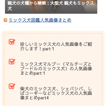
親犬の犬種から検索：大型犬 親犬もミックス
犬
ミックス犬図鑑人気画像まとめ
珍しいミックス犬の人気画像をご紹
介します！part１
ミックス犬マルプー（マルチーズと
プードルのミックス犬）の人気画像
まとめpart１
柴犬のミックス犬、シェパシバ、し
ばコーギーなどミックス犬の人気画
像まとめpart4