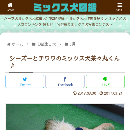
HOME
MENU
ハーフ犬ミックス犬雑種犬1762頭登録！ ミックス犬仲間を探そう ミックス犬
人気ランキング 珍しい！我が家のミックス犬写真コンテスト
ホーム
お誕生日犬
3月
シーズーとチワワのミックス犬茶々丸くん
♪
Twitter
Facebook
LINE
2017.03.30
2017.03.21