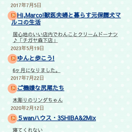
2017年7月5日
Hi,Marco!獣医夫婦と暮らす元保護犬マ
ルコの生活
居心地のいい店内でわんことクリームドーナツ
♪「チガヤ森下店」
2023年5月19日
ゆんと歩こう!
6ヶ月になりました。
2017年7月22日
ご機嫌な尻尾たち
木彫りのリンダちゃん
2020年2月12日
５wanハウス・3SHIBA&2Mix
寝てくれない