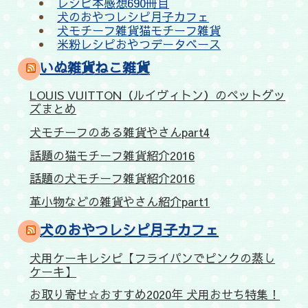
レシピ本感想690冊目
犬のおやつレシピ月子カフェ
犬モチーフ雑貨猫モチーフ雑貨
米粉レシピおやつデータベース
いぬ雑貨ねこ雑貨
LOUIS VUITTON（ルイヴィトン）のペットグッ
ズまとめ
犬モチーフのある雑貨やさんpart4
話題の猫モチーフ雑貨紹介2016
話題の犬モチーフ雑貨紹介2016
革小物などの雑貨やさん紹介part1
犬のおやつレシピ月子カフェ
犬用ケーキレシピ【フライパンでピンクの蒸し
ケーキ】
お取り寄せ☆おすすめ2020年 犬用おせち特集！