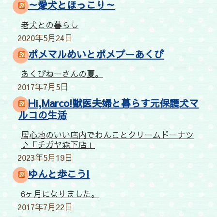
～愛犬とほっこり～
老犬との暮らし
2020年5月24日
ポメマルめいとポメプーあくび
あくびねーさんの夏。
2017年7月5日
Hi,Marco!獣医夫婦と暮らす元保護犬マ
ルコの生活
居心地のいい店内でわんことクリームドーナツ
♪「チガヤ森下店」
2023年5月19日
ゆんと歩こう!
6ヶ月になりました。
2017年7月22日