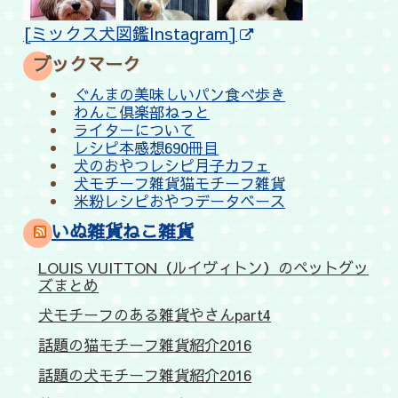
[ミックス犬図鑑Instagram]
ブックマーク
ぐんまの美味しいパン食べ歩き
わんこ倶楽部ねっと
ライターについて
レシピ本感想690冊目
犬のおやつレシピ月子カフェ
犬モチーフ雑貨猫モチーフ雑貨
米粉レシピおやつデータベース
いぬ雑貨ねこ雑貨
LOUIS VUITTON（ルイヴィトン）のペットグッ
ズまとめ
犬モチーフのある雑貨やさんpart4
話題の猫モチーフ雑貨紹介2016
話題の犬モチーフ雑貨紹介2016