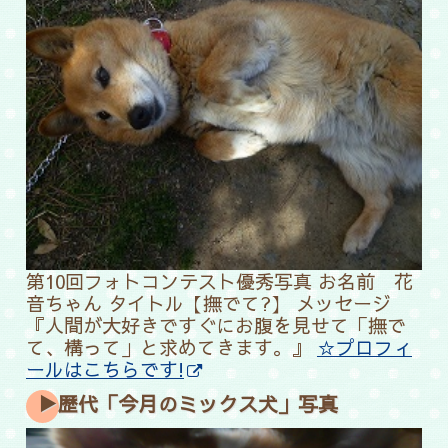
第10回フォトコンテスト優秀写真
お名前 花
音ちゃん タイトル【撫でて?】 メッセージ
『人間が大好きですぐにお腹を見せて「撫で
て、構って」と求めてきます。』
☆プロフィ
ールはこちらです!
▶歴代「今月のミックス犬」写真