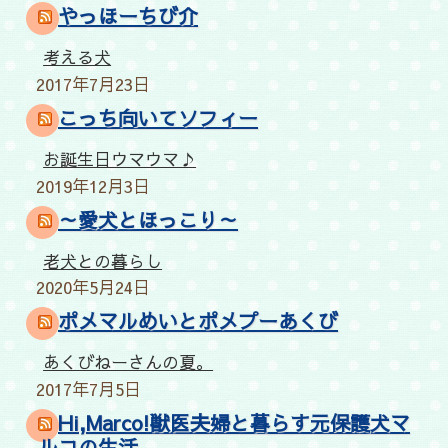
やっほーちび介
考える犬
2017年7月23日
こっち向いてソフィー
お誕生日ウマウマ♪
2019年12月3日
～愛犬とほっこり～
老犬との暮らし
2020年5月24日
ポメマルめいとポメプーあくび
あくびねーさんの夏。
2017年7月5日
Hi,Marco!獣医夫婦と暮らす元保護犬マ
ルコの生活