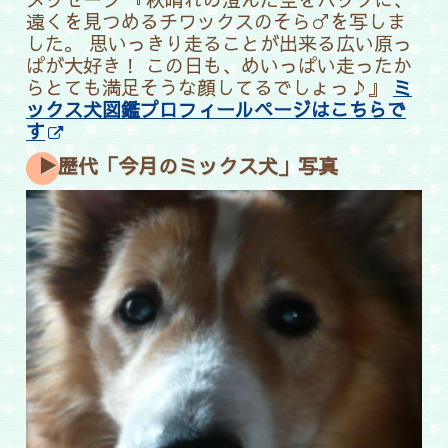
遠くを見つめるチワックスのそら♂を写しま
した。 思いっきり走ることが出来る広い原っ
ぱが大好き！ この日も、めいっぱい走ったか
らとても満足そうな顔してるでしょっ♪』
ミ
ックス犬図鑑プロフィールページはこちらで
す
▶歴代「今月のミックス犬」写真