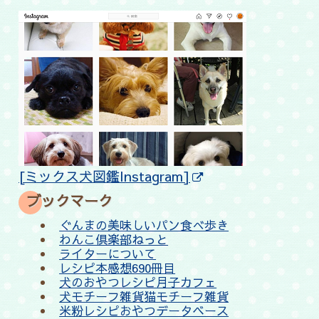
[ミックス犬図鑑Instagram]
ブックマーク
ぐんまの美味しいパン食べ歩き
わんこ倶楽部ねっと
ライターについて
レシピ本感想690冊目
犬のおやつレシピ月子カフェ
犬モチーフ雑貨猫モチーフ雑貨
米粉レシピおやつデータベース