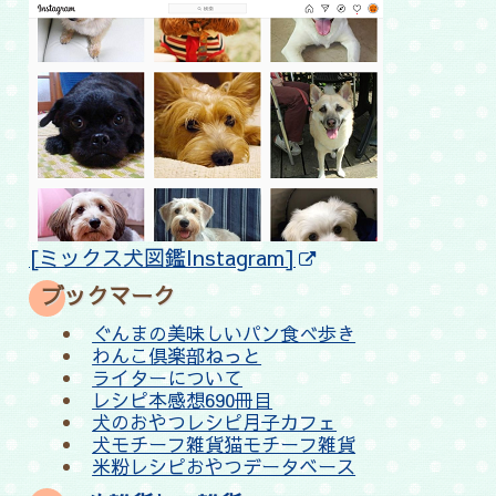
[ミックス犬図鑑Instagram]
ブックマーク
ぐんまの美味しいパン食べ歩き
わんこ倶楽部ねっと
ライターについて
レシピ本感想690冊目
犬のおやつレシピ月子カフェ
犬モチーフ雑貨猫モチーフ雑貨
米粉レシピおやつデータベース