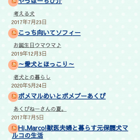
やっほーちび介
考える犬
2017年7月23日
こっち向いてソフィー
お誕生日ウマウマ♪
2019年12月3日
～愛犬とほっこり～
老犬との暮らし
2020年5月24日
ポメマルめいとポメプーあくび
あくびねーさんの夏。
2017年7月5日
Hi,Marco!獣医夫婦と暮らす元保護犬マ
ルコの生活