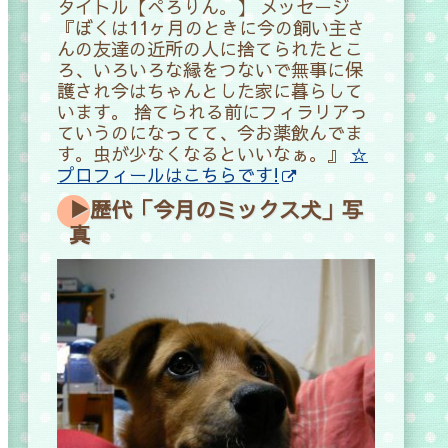
タイトル【ぺろりん。】
メッセージ
『ぼくは11ヶ月のときに今の飼い主さ
んの友達の近所の人に捨てられたとこ
ろ、いろいろな縁をつないで無事に保
護され今はちゃんとした家に暮らして
います。 捨てられる前にフィラリアっ
ていうのになってて、今お薬飲んでま
す。虫が少なくなるといいなぁ。』
☆
プロフィールはこちらです!
▶歴代「今月のミックス犬」写
真