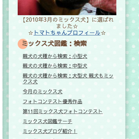
【2010年3月のミックス犬】に選ばれ
ました☆
☆
トマトちゃんプロフィール
☆
ミックス犬図鑑：検索
親犬の犬種から検索：小型犬
親犬の犬種から検索：中型犬
親犬の犬種から検索：大型犬 親犬もミッ
クス犬
今月のミックス犬
フォトコンテスト優秀作品
第11回ミックス犬フォトコンテスト
ミックス犬図鑑サーチ
ミックス犬ブログ紹介！