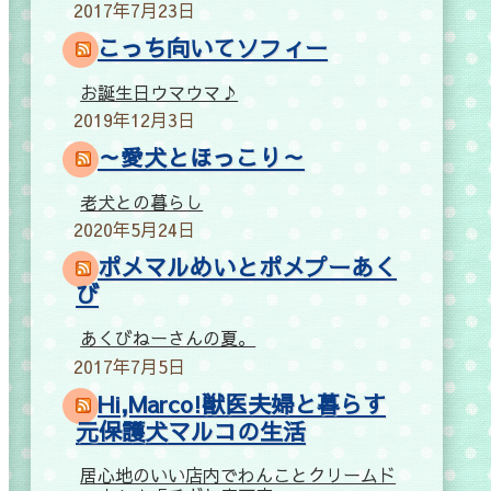
2017年7月23日
こっち向いてソフィー
お誕生日ウマウマ♪
2019年12月3日
～愛犬とほっこり～
老犬との暮らし
2020年5月24日
ポメマルめいとポメプーあく
び
あくびねーさんの夏。
2017年7月5日
Hi,Marco!獣医夫婦と暮らす
元保護犬マルコの生活
居心地のいい店内でわんことクリームド