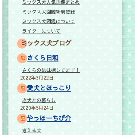
ミックス犬人気画像まとめ
ミックス犬図鑑新規登録
ミックス犬図鑑について
ライターについて
ミックス犬ブログ
さくら日和
さくらの姉妹探してます！
2022年3月22日
愛犬とほっこり
老犬との暮らし
2020年5月24日
やっほーちび介
考える犬