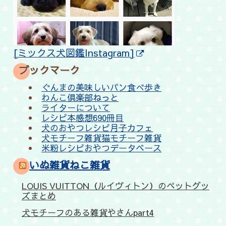
[ミックス犬図鑑Instagram]
ブックマーク
ぐんまの美味しいパン食べ歩き
わんこ倶楽部ねっと
ライターについて
レシピ本感想690冊目
犬のおやつレシピ月子カフェ
犬モチーフ雑貨猫モチーフ雑貨
米粉レシピおやつデータベース
いぬ雑貨ねこ雑貨
LOUIS VUITTON（ルイヴィトン）のペットグッ
ズまとめ
犬モチーフのある雑貨やさんpart4