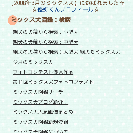
【2008年3月のミックス犬】に選ばれました☆
☆
優弥くんプロフィール
☆
ミックス犬図鑑：検索
親犬の犬種から検索：小型犬
親犬の犬種から検索：中型犬
親犬の犬種から検索：大型犬 親犬もミックス犬
今月のミックス犬
フォトコンテスト優秀作品
第11回ミックス犬フォトコンテスト
ミックス犬図鑑サーチ
ミックス犬ブログ紹介！
ミックス犬人気画像まとめ
ミックス犬図鑑新規登録
ミックス犬図鑑について