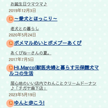
お誕生日ウマウマ♪
2019年12月3日
～愛犬とほっこり～
老犬との暮らし
2020年5月24日
ポメマルめいとポメプーあくび
あくびねーさんの夏。
2017年7月5日
Hi,Marco!獣医夫婦と暮らす元保護犬マ
ルコの生活
居心地のいい店内でわんことクリームドーナツ
♪「チガヤ森下店」
2023年5月19日
ゆんと歩こう!