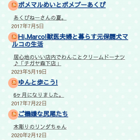
ポメマルめいとポメプーあくび
あくびねーさんの夏。
2017年7月5日
Hi,Marco!獣医夫婦と暮らす元保護犬マ
ルコの生活
居心地のいい店内でわんことクリームドーナツ
♪「チガヤ森下店」
2023年5月19日
ゆんと歩こう!
6ヶ月になりました。
2017年7月22日
ご機嫌な尻尾たち
木彫りのリンダちゃん
2020年2月12日