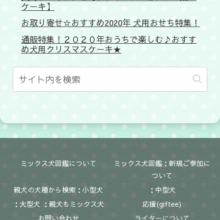
ケーキ】
お取り寄せ☆おすすめ2020年 犬用おせち特集！
通販特集！２０２０年おうちで楽しむ♪おすす
め犬用クリスマスケーキ★
ミックス犬図鑑について
ミックス犬図鑑：新規ご参加に
ついて
親犬の犬種から検索：小型犬
：中型犬
：大型犬 ：親犬もミックス犬
応援(giftee)
お問い合わせ
ライターについて