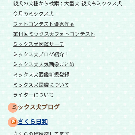
親犬の犬種から検索：大型犬 親犬もミックス犬
今月のミックス犬
フォトコンテスト優秀作品
第11回ミックス犬フォトコンテスト
ミックス犬図鑑サーチ
ミックス犬ブログ紹介！
ミックス犬人気画像まとめ
ミックス犬図鑑新規登録
ミックス犬図鑑について
ライターについて
ミックス犬ブログ
さくら日和
さくらの姉妹探してます！