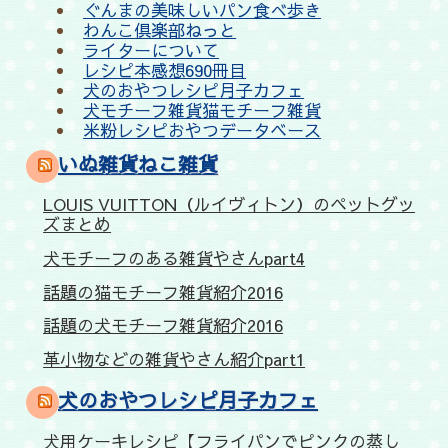
ぐんまの美味しいパン食べ歩き
わんこ倶楽部ねっと
ライターについて
レシピ本感想690冊目
犬のおやつレシピ月子カフェ
犬モチーフ雑貨猫モチーフ雑貨
米粉レシピおやつデータベース
いぬ雑貨ねこ雑貨
LOUIS VUITTON（ルイヴィトン）のペットグッ
ズまとめ
犬モチーフのある雑貨やさんpart4
話題の猫モチーフ雑貨紹介2016
話題の犬モチーフ雑貨紹介2016
革小物などの雑貨やさん紹介part1
犬のおやつレシピ月子カフェ
犬用ケーキレシピ【フライパンでピンクの蒸し