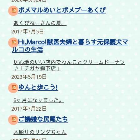
ポメマルめいとポメプーあくび
あくびねーさんの夏。
2017年7月5日
Hi,Marco!獣医夫婦と暮らす元保護犬マ
ルコの生活
居心地のいい店内でわんことクリームドーナツ
♪「チガヤ森下店」
2023年5月19日
ゆんと歩こう!
6ヶ月になりました。
2017年7月22日
ご機嫌な尻尾たち
木彫りのリンダちゃん