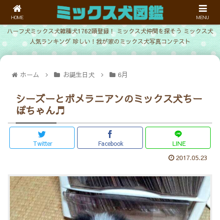
HOME
MENU
ハーフ犬ミックス犬雑種犬1762頭登録！ ミックス犬仲間を探そう ミックス犬
人気ランキング 珍しい！我が家のミックス犬写真コンテスト
ホーム
お誕生日犬
6月
シーズーとポメラニアンのミックス犬ちー
ぽちゃん♬
Twitter
Facebook
LINE
2017.05.23