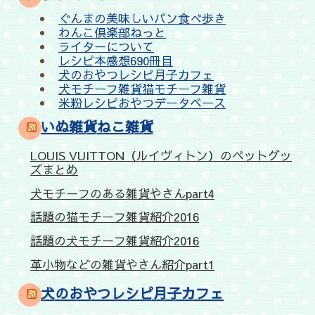
ぐんまの美味しいパン食べ歩き
わんこ倶楽部ねっと
ライターについて
レシピ本感想690冊目
犬のおやつレシピ月子カフェ
犬モチーフ雑貨猫モチーフ雑貨
米粉レシピおやつデータベース
いぬ雑貨ねこ雑貨
LOUIS VUITTON（ルイヴィトン）のペットグッ
ズまとめ
犬モチーフのある雑貨やさんpart4
話題の猫モチーフ雑貨紹介2016
話題の犬モチーフ雑貨紹介2016
革小物などの雑貨やさん紹介part1
犬のおやつレシピ月子カフェ