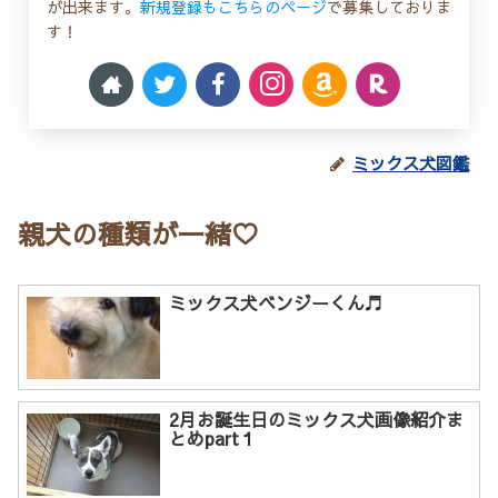
が出来ます。
新規登録もこちらのページ
で募集しておりま
す！
ミックス犬図鑑
親犬の種類が一緒♡
ミックス犬ベンジーくん♬
2月お誕生日のミックス犬画像紹介ま
とめpart１