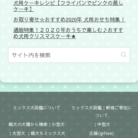
犬用ケーキレシピ【フライパンでピンクの蒸し
ケーキ】
お取り寄せ☆おすすめ2020年 犬用おせち特集！
通販特集！２０２０年おうちで楽しむ♪おすす
め犬用クリスマスケーキ★
ミックス犬図鑑について
ミックス犬図鑑：新規ご参加に
ついて
親犬の犬種から検索：小型犬
：中型犬
：大型犬 ：親犬もミックス犬
応援(giftee)