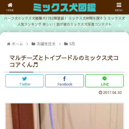
HOME
MENU
ハーフ犬ミックス犬雑種犬1762頭登録！ ミックス犬仲間を探そう ミックス犬
人気ランキング 珍しい！我が家のミックス犬写真コンテスト
ホーム
お誕生日犬
5月
マルチーズとトイプードルのミックス犬コ
コアくん♬
Twitter
Facebook
LINE
2017.04.30