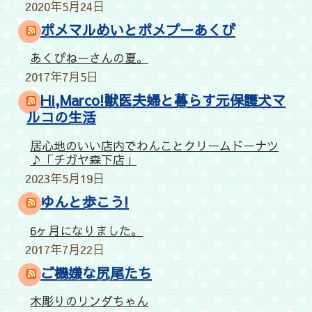
2020年5月24日
ポメマルめいとポメプーあくび
あくびねーさんの夏。
2017年7月5日
Hi,Marco!獣医夫婦と暮らす元保護犬マ
ルコの生活
居心地のいい店内でわんことクリームドーナツ
♪「チガヤ森下店」
2023年5月19日
ゆんと歩こう!
6ヶ月になりました。
2017年7月22日
ご機嫌な尻尾たち
木彫りのリンダちゃん