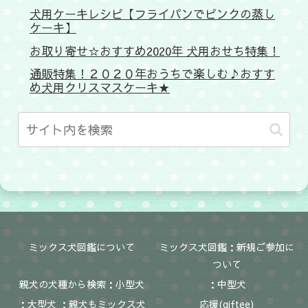
犬用ケーキレシピ【フライパンでピンクの蒸し
ケーキ】
お取り寄せ☆おすすめ2020年 犬用おせち特集！
通販特集！２０２０年おうちで楽しむ♪おすす
め犬用クリスマスケーキ★
ミックス犬図鑑について
ミックス犬図鑑：新規ご参加に
ついて
親犬の犬種から検索：小型犬
：中型犬
：大型犬 ：親犬もミックス犬
応援(giftee)