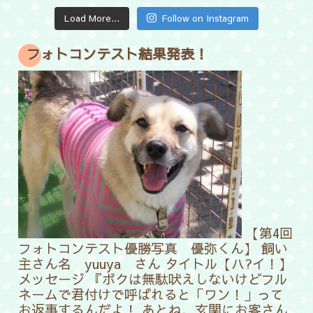
Load More...
Follow on Instagram
フォトコンテスト結果発表！
【第4回
フォトコンテスト優勝写真 優弥くん】
飼い
主さん名 yuuya さん タイトル【ハ?イ！】
メッセージ 『ボクは無駄吠えしないけどフル
ネームで君付けで呼ばれると「ワン！」って
お返事するんだよ！ あとね、玄関にお客さん