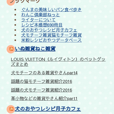
ブックマーク
ぐんまの美味しいパン食べ歩き
わんこ倶楽部ねっと
ライターについて
レシピ本感想690冊目
犬のおやつレシピ月子カフェ
犬モチーフ雑貨猫モチーフ雑貨
米粉レシピおやつデータベース
いぬ雑貨ねこ雑貨
LOUIS VUITTON（ルイヴィトン）のペットグッ
ズまとめ
犬モチーフのある雑貨やさんpart4
話題の猫モチーフ雑貨紹介2016
話題の犬モチーフ雑貨紹介2016
革小物などの雑貨やさん紹介part1
犬のおやつレシピ月子カフェ