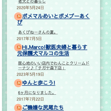
老犬との暮らし
2020年5月24日
ポメマルめいとポメプーあく
び
あくびねーさんの夏。
2017年7月5日
Hi,Marco!獣医夫婦と暮らす
元保護犬マルコの生活
居心地のいい店内でわんことクリームド
ーナツ♪「チガヤ森下店」
2023年5月19日
ゆんと歩こう!
6ヶ月になりました。
2017年7月22日
ご機嫌な尻尾たち