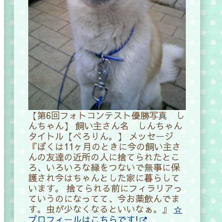
【第6回フォトコンテスト優勝写真 し
んちゃん】 飼い主さん名 しんちゃん
タイトル【ぺろりん。】
メッセージ
『ぼくは11ヶ月のときに今の飼い主さ
んの友達の近所の人に捨てられたとこ
ろ、いろいろな縁をつないで無事に保
護され今はちゃんとした家に暮らして
います。 捨てられる前にフィラリアっ
ていうのになってて、今お薬飲んでま
す。虫が少なくなるといいなぁ。』
☆
プロフィールはこちらです!