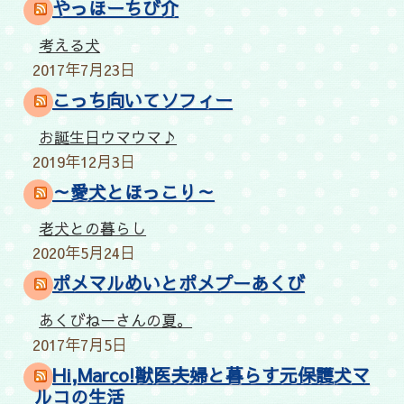
やっほーちび介
考える犬
2017年7月23日
こっち向いてソフィー
お誕生日ウマウマ♪
2019年12月3日
～愛犬とほっこり～
老犬との暮らし
2020年5月24日
ポメマルめいとポメプーあくび
あくびねーさんの夏。
2017年7月5日
Hi,Marco!獣医夫婦と暮らす元保護犬マ
ルコの生活