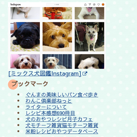
[ミックス犬図鑑Instagram]
ブックマーク
ぐんまの美味しいパン食べ歩き
わんこ倶楽部ねっと
ライターについて
レシピ本感想690冊目
犬のおやつレシピ月子カフェ
犬モチーフ雑貨猫モチーフ雑貨
米粉レシピおやつデータベース